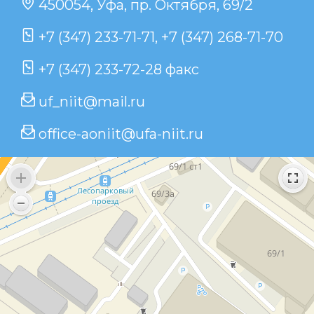
450054, Уфа, пр. Октября, 69/2
+7 (347) 233-71-71
,
+7 (347) 268-71-70
+7 (347) 233-72-28 факс
uf_niit@mail.ru
office-aoniit@ufa-niit.ru